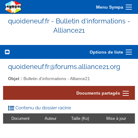
Menu Sympa
quoideneuf.fr - Bulletin d'informations -
Alliance21
Options de liste
quoideneuf.fr@forums.alliance21.org
Objet :
Bulletin d'informations - Alliance21
Documents partagés
Contenu du dossier racine
Document
Auteur
Taille (Ko)
Mise à jour